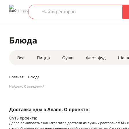
Блюда
Все
Пицца
Суши
Фаст-фуд
Шаш
Главная
Блюда
Найдено
0 заведений
Доставка еды в Анапе. О проекте.
Суть проекта:
Добро пожаловать в наш агрегатор доставки из лучших ресторанов! Мы 
разнообразных кулинарных предложений в одном месте, чтобы каждый н