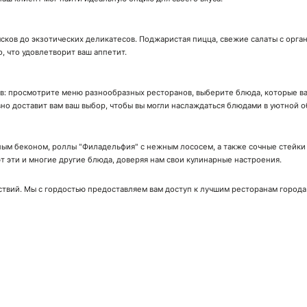
сков до экзотических деликатесов. Поджаристая пицца, свежие салаты с орга
о, что удовлетворит ваш аппетит.
ов: просмотрите меню разнообразных ресторанов, выберите блюда, которые вас
вно доставит вам ваш выбор, чтобы вы могли наслаждаться блюдами в уютной о
ым беконом, роллы "Филадельфия" с нежным лососем, а также сочные стейки с
 эти и многие другие блюда, доверяя нам свои кулинарные настроения.
ствий. Мы с гордостью предоставляем вам доступ к лучшим ресторанам города
ачай мобильное приложение!