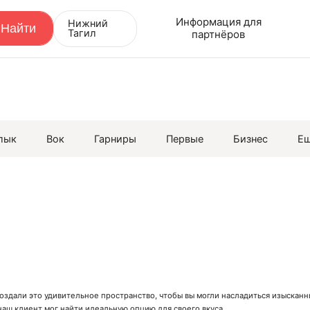
Информация для
Нижний
Тагил
партнёров
лык
Вок
Гарниры
Первые
Бизнес
Е
создали это удивительное пространство, чтобы вы могли насладиться изыска
аш клиент мог найти идеальную опцию для своего вкуса.